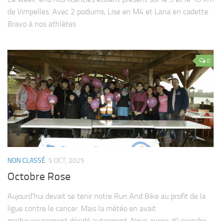
de Vimpelles. Avec 2 podiums, Lise en M4 et Lana en cadette .
Bravo à nos athlètes
0
NON CLASSÉ
5 OCT, 2025
Octobre Rose
Aujourd’hui devait se tenir notre Run And Bike au profit de la
ligue contre le cancer. Mais la météo en avait
malheureusement décidé autrement. Nous avons dû prendre