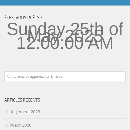
ÊTES-VOUS PRÊTS ?
Sunday 25th of
May 2025
12:00:00 AM
ARTICLES RÉCENTS
Réglement 2026
Voeux 2026