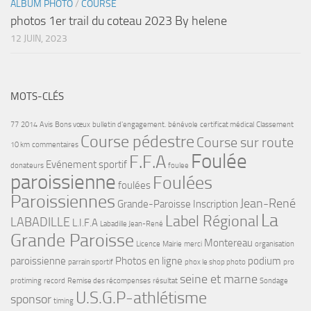
ALBUM PHOTO
/
COURSE
photos 1er trail du coteau 2023 By helene
12 JUIN, 2023
MOTS-CLÉS
77
2014
Avis
Bons vœux
bulletin d'engagement.
bénévole
certificat médical
Classement
Course pédestre
Course sur route
10 km
commentaires
Foulée
F.F.A
Evénement sportif
donateurs
foulee
paroissienne
Foulées
foulées
Paroissiennes
Jean-René
Grande-Paroisse
Inscription
La
Label Régional
LABADILLE
L.I.F.A
Labadille Jean-René
Grande Paroisse
Montereau
Licence
Mairie
merci
organisation
paroissienne
Photos en ligne
podium
parrain sportif
phox le shop photo
pro
seine et marne
protiming
record
Remise des récompenses
résultat
Sondage
U.S.G.P-athlétisme
sponsor
timing