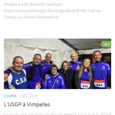
limitées à 400 dossards maximum.
https://www.protiming.fr/Runnings/detail/8160-Trail-du-
Coteau-La-Foulee-Paroissienne
0
COURSE
1 DÉC, 2025
L’USGP à Vimpelles
Ce week-end nos licenciés étaient présent sur le 5 et le 10 km