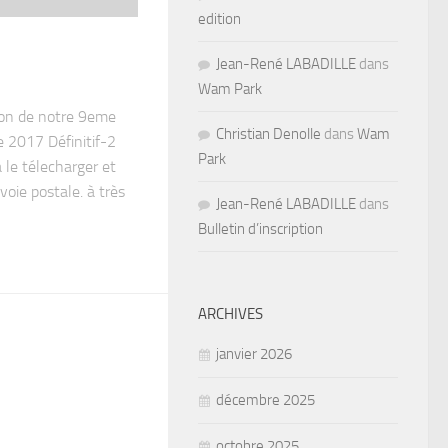
edition
Jean-René LABADILLE
dans
Wam Park
ption de notre 9eme
Christian Denolle
dans
Wam
e 2017 Définitif-2
Park
 le télecharger et
 voie postale. à très
Jean-René LABADILLE
dans
Bulletin d’inscription
ARCHIVES
janvier 2026
décembre 2025
octobre 2025