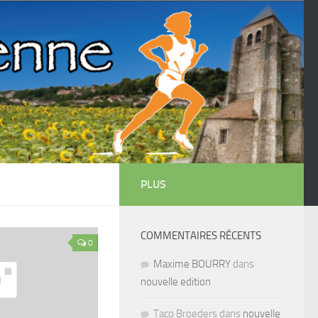
PLUS
COMMENTAIRES RÉCENTS
0
Maxime BOURRY
dans
nouvelle edition
Taco Broeders dans
nouvelle