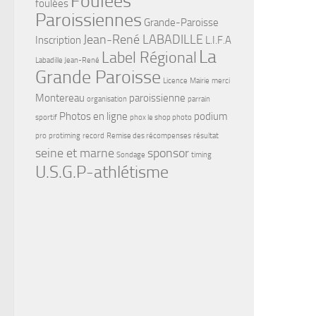
Foulées
foulées
Paroissiennes
Grande-Paroisse
Jean-René LABADILLE
Inscription
L.I.F.A
La
Label Régional
Labadille Jean-René
Grande Paroisse
Licence
Mairie
merci
Montereau
paroissienne
organisation
parrain
Photos en ligne
podium
sportif
phox le shop photo
pro
protiming
record
Remise des récompenses
résultat
seine et marne
sponsor
Sondage
timing
U.S.G.P-athlétisme