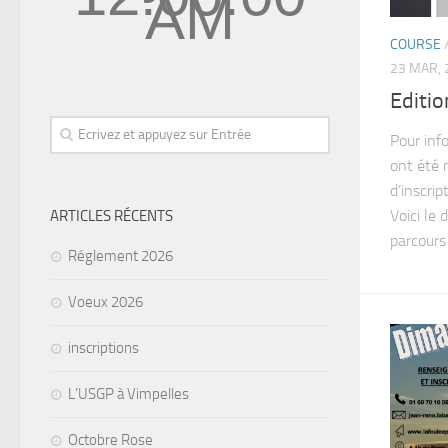
AM
COURSE
23 MAR, 
Editio
Pour inf
ont été m
d’inscri
Voici le 
ARTICLES RÉCENTS
parcours 
Réglement 2026
Voeux 2026
inscriptions
L’USGP à Vimpelles
Octobre Rose