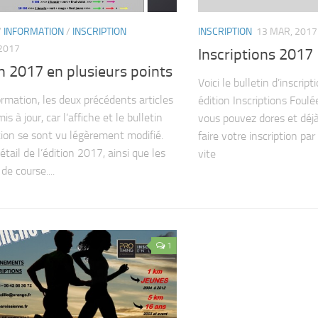
/
INFORMATION
/
INSCRIPTION
INSCRIPTION
13 MAR, 2017
2017
Inscriptions 2017
n 2017 en plusieurs points
Voici le bulletin d’inscri
ormation, les deux précédents articles
édition Inscriptions Foulé
is à jour, car l’affiche et le bulletin
vous pouvez dores et déjà
ption se sont vu légèrement modifié.
faire votre inscription par
détail de l’édition 2017, ainsi que les
vite
de course....
1