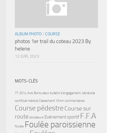
ALBUM PHOTO
/
COURSE
photos 1er trail du coteau 2023 By
helene
12 JUIN, 2023
MOTS-CLÉS
77
2014
Avis
Bons vœux
bulletin d'engagement.
bénévole
certificat médical
Classement 10 km
commentaires
Course pédestre
Course sur
F.F.A
route
Evénement sportif
donateurs
Foulée paroissienne
foulee