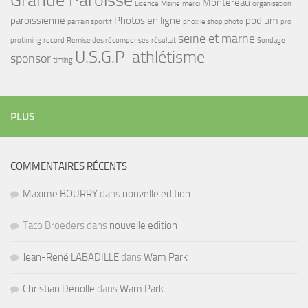
Grande Paroisse
Montereau
Licence
Mairie
merci
organisation
paroissienne
Photos en ligne
podium
parrain sportif
phox le shop photo
pro
seine et marne
protiming
record
Remise des récompenses
résultat
Sondage
U.S.G.P-athlétisme
sponsor
timing
PLUS
COMMENTAIRES RÉCENTS
Maxime BOURRY
dans
nouvelle edition
Taco Broeders dans
nouvelle edition
Jean-René LABADILLE
dans
Wam Park
Christian Denolle
dans
Wam Park