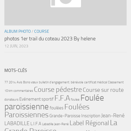
ALBUM PHOTO
/
COURSE
photos 1er trail du coteau 2023 By helene
12 JUIN, 2023
MOTS-CLÉS
77
2014
Avis
Bons vœux
bulletin d'engagement.
bénévole
certificat médical
Classement
Course pédestre
Course sur route
10 km
commentaires
Foulée
F.F.A
Evénement sportif
donateurs
foulee
paroissienne
Foulées
foulées
Paroissiennes
Jean-René
Grande-Paroisse
Inscription
La
Label Régional
LABADILLE
L.I.F.A
Labadille Jean-René