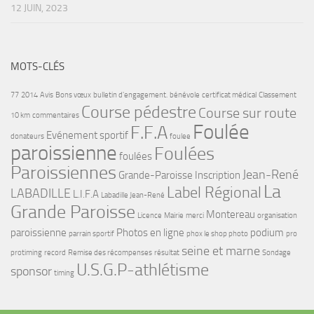
12 JUIN, 2023
MOTS-CLÉS
77
2014
Avis
Bons vœux
bulletin d'engagement.
bénévole
certificat médical
Classement
Course pédestre
Course sur route
10 km
commentaires
Foulée
F.F.A
Evénement sportif
donateurs
foulee
paroissienne
Foulées
foulées
Paroissiennes
Jean-René
Grande-Paroisse
Inscription
La
Label Régional
LABADILLE
L.I.F.A
Labadille Jean-René
Grande Paroisse
Montereau
Licence
Mairie
merci
organisation
paroissienne
Photos en ligne
podium
parrain sportif
phox le shop photo
pro
seine et marne
protiming
record
Remise des récompenses
résultat
Sondage
U.S.G.P-athlétisme
sponsor
timing