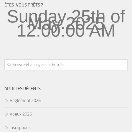
ÊTES-VOUS PRÊTS ?
Sunday 25th of
May 2025
12:00:00 AM
ARTICLES RÉCENTS
Réglement 2026
Voeux 2026
inscriptions