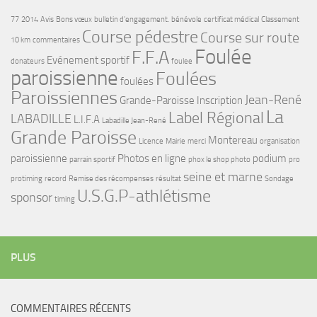
77
2014
Avis
Bons vœux
bulletin d'engagement.
bénévole
certificat médical
Classement
Course pédestre
Course sur route
10 km
commentaires
Foulée
F.F.A
Evénement sportif
donateurs
foulee
paroissienne
Foulées
foulées
Paroissiennes
Jean-René
Grande-Paroisse
Inscription
La
Label Régional
LABADILLE
L.I.F.A
Labadille Jean-René
Grande Paroisse
Montereau
Licence
Mairie
merci
organisation
paroissienne
Photos en ligne
podium
parrain sportif
phox le shop photo
pro
seine et marne
protiming
record
Remise des récompenses
résultat
Sondage
U.S.G.P-athlétisme
sponsor
timing
PLUS
COMMENTAIRES RÉCENTS