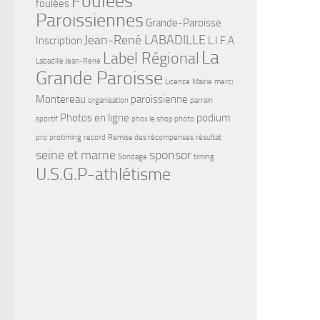
Foulées
foulées
Paroissiennes
Grande-Paroisse
Jean-René LABADILLE
Inscription
L.I.F.A
La
Label Régional
Labadille Jean-René
Grande Paroisse
Licence
Mairie
merci
Montereau
paroissienne
organisation
parrain
Photos en ligne
podium
sportif
phox le shop photo
pro
protiming
record
Remise des récompenses
résultat
seine et marne
sponsor
Sondage
timing
U.S.G.P-athlétisme