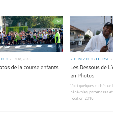
0
HOTO
23 NOV, 2016
ALBUM PHOTO
/
COURSE
2
otos de la course enfants
Les Dessous de L’
en Photos
Voici quelques clichés de 
bénévoles, partenaires et
l’édition 2016