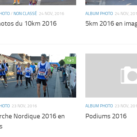
HOTO
/
NON CLASSÉ
24 NOV, 2016
ALBUM PHOTO
24 NOV, 20
hotos du 10km 2016
5km 2016 en ima
0
HOTO
23 NOV, 2016
ALBUM PHOTO
23 NOV, 20
rche Nordique 2016 en
Podiums 2016
s