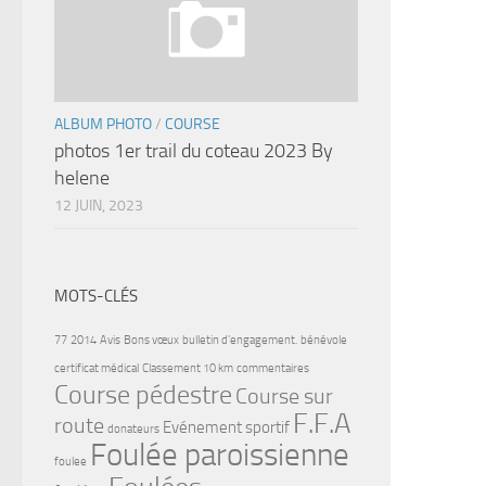
ALBUM PHOTO
/
COURSE
photos 1er trail du coteau 2023 By
helene
12 JUIN, 2023
MOTS-CLÉS
77
2014
Avis
Bons vœux
bulletin d'engagement.
bénévole
certificat médical
Classement 10 km
commentaires
Course pédestre
Course sur
F.F.A
route
Evénement sportif
donateurs
Foulée paroissienne
foulee