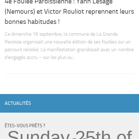
4e Foulée Paroissienne : Yann Lesage
(Nemours) et Victor Rouliot reprennent leurs
bonnes habitudes !
Ce dimanche 16 septembre, la commune de La Grande
Paroisse organisait une nouvelle édition de ses foulées sur un
parcours relooké. La manifestation grandissait avec un nombre
d’engagés accru – sur les plus ou...
ACTUALITÉS
ÊTES-VOUS PRÊTS ?
Sunday 25th of