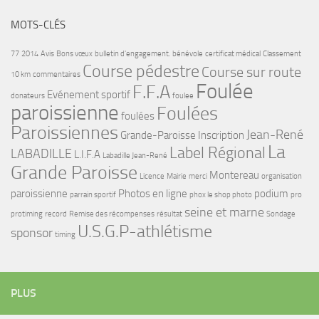
MOTS-CLÉS
77
2014
Avis
Bons vœux
bulletin d'engagement.
bénévole
certificat médical
Classement
Course pédestre
Course sur route
10 km
commentaires
Foulée
F.F.A
Evénement sportif
donateurs
foulee
paroissienne
Foulées
foulées
Paroissiennes
Jean-René
Grande-Paroisse
Inscription
La
Label Régional
LABADILLE
L.I.F.A
Labadille Jean-René
Grande Paroisse
Montereau
Licence
Mairie
merci
organisation
paroissienne
Photos en ligne
podium
parrain sportif
phox le shop photo
pro
seine et marne
protiming
record
Remise des récompenses
résultat
Sondage
U.S.G.P-athlétisme
sponsor
timing
PLUS