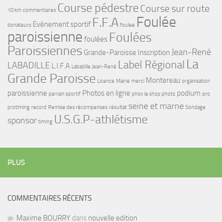
Course pédestre
Course sur route
10 km
commentaires
Foulée
F.F.A
Evénement sportif
donateurs
foulee
paroissienne
Foulées
foulées
Paroissiennes
Jean-René
Grande-Paroisse
Inscription
La
Label Régional
LABADILLE
L.I.F.A
Labadille Jean-René
Grande Paroisse
Montereau
Licence
Mairie
merci
organisation
paroissienne
Photos en ligne
podium
parrain sportif
phox le shop photo
pro
seine et marne
protiming
record
Remise des récompenses
résultat
Sondage
U.S.G.P-athlétisme
sponsor
timing
PLUS
COMMENTAIRES RÉCENTS
Maxime BOURRY
dans
nouvelle edition