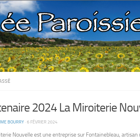
ASSÉ
tenaire 2024 La Miroiterie Nou
IME BOURRY
· 6 FÉVRIER 2024
terie Nouvelle est une entreprise sur Fontainebleau, artisan mi