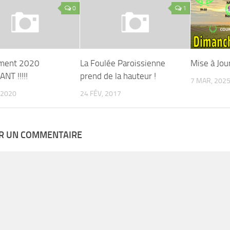
0
1
ment 2020
La Foulée Paroissienne
Mise à Jou
NT !!!!!
prend de la hauteur !
7 MAR, 202
 2020
24 FÉV, 2017
ER UN COMMENTAIRE