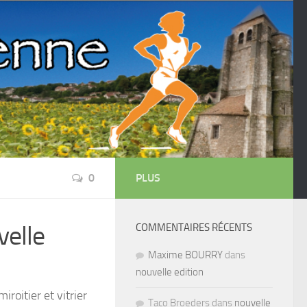
0
PLUS
velle
COMMENTAIRES RÉCENTS
Maxime BOURRY
dans
nouvelle edition
roitier et vitrier
Taco Broeders dans
nouvelle