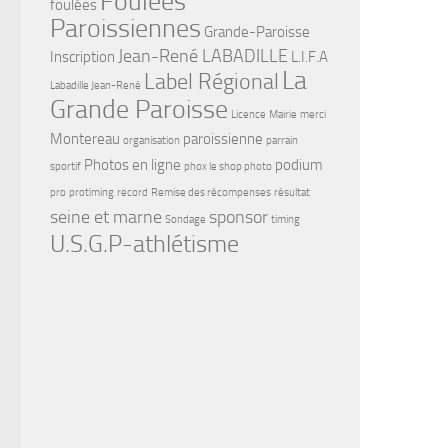
Foulées
foulées
Paroissiennes
Grande-Paroisse
Jean-René LABADILLE
Inscription
L.I.F.A
La
Label Régional
Labadille Jean-René
Grande Paroisse
Licence
Mairie
merci
Montereau
paroissienne
organisation
parrain
Photos en ligne
podium
sportif
phox le shop photo
pro
protiming
record
Remise des récompenses
résultat
seine et marne
sponsor
Sondage
timing
U.S.G.P-athlétisme