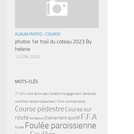
ALBUM PHOTO
/
COURSE
photos 1er trail du coteau 2023 By
helene
12 JUIN, 2023
MOTS-CLÉS
77
2014
Avis
Bons vœux
bulletin d'engagement.
bénévole
certificat médical
Classement 10 km
commentaires
Course pédestre
Course sur
F.F.A
route
Evénement sportif
donateurs
Foulée paroissienne
foulee